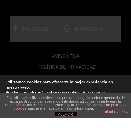
FACEBOOK
INSTAGRAM
AVISO LEGAL
POLÍTICA DE PRIVACIDAD
COOKIES
Utilizamos cookies para ofrecerte la mejor experiencia en
nuestra web.
DESARROLLO WEB
Puedes aprender más sobre qué cookies utilizamos o
desactivarlas en los
ajustes
.
Este sitio web utiliza cookies para que usted tenga la mejor experiencia de
usuario. Si continúa navegando está dando su consentimiento para la
aceptación de las mencionadas cookies y la aceptación de nuestra
política de
Aceptar
cookies
, pinche el enlace para mayor información.
Rechazar
Ajustes
plugin cookies
ACEPTAR