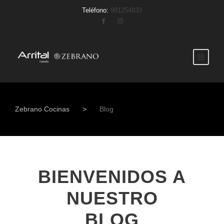
Teléfono:
981254833
Zebrano Cocinas
>
Blog
BIENVENIDOS A
NUESTRO
BLOG