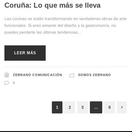
Coruña: Lo que más se lleva
Las cocinas se están transformando en verdaderas obras de arte
funcionales. Si eres amante del diseño y la gastronomía, no
puedes perderte las últimas tendencias...
LEER MÁS
ZEBRANO COMUNICACIÓN
SOMOS ZEBRANO
0
1
2
3
…
8