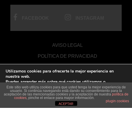
FACEBOOK
INSTAGRAM
AVISO LEGAL
POLÍTICA DE PRIVACIDAD
COOKIES
Utilizamos cookies para ofrecerte la mejor experiencia en
nuestra web.
DESARROLLO WEB
Puedes aprender más sobre qué cookies utilizamos o
desactivarlas en los
ajustes
.
Este sitio web utiliza cookies para que usted tenga la mejor experiencia de
usuario. Si continúa navegando está dando su consentimiento para la
aceptación de las mencionadas cookies y la aceptación de nuestra
política de
Aceptar
cookies
, pinche el enlace para mayor información.
Rechazar
Ajustes
plugin cookies
ACEPTAR