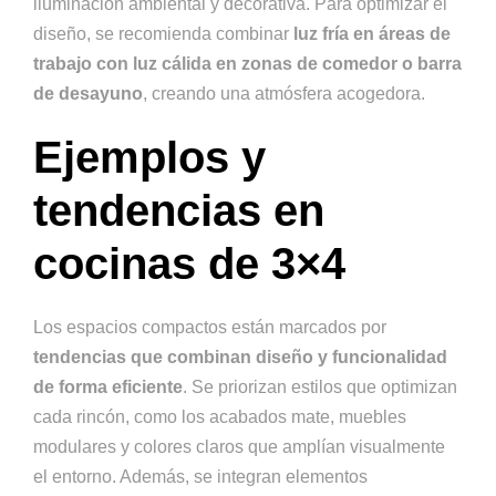
iluminación ambiental y decorativa. Para optimizar el
diseño, se recomienda combinar
luz fría en áreas de
trabajo con luz cálida en zonas de comedor o barra
de desayuno
, creando una atmósfera acogedora.
Ejemplos y
tendencias en
cocinas de 3×4
Los espacios compactos están marcados por
tendencias que combinan diseño y funcionalidad
de forma eficiente
. Se priorizan estilos que optimizan
cada rincón, como los acabados mate, muebles
modulares y colores claros que amplían visualmente
el entorno. Además, se integran elementos