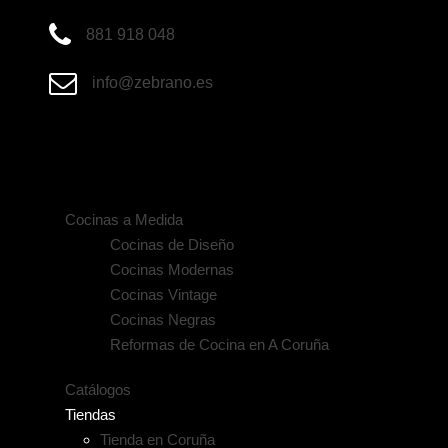
881 918 048
info@zebrano.es
Cocinas a Medida
Cocinas de Diseño
Cocinas Modernas
Cocinas Vintage
Cocinas Negras
Reformas de Cocina en A Coruña
Catálogos
Tiendas
Tienda en Coruña