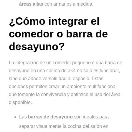
áreas altas
con armarios a medida.
¿Cómo integrar el
comedor o barra de
desayuno?
La integración de un comedor pequeño o una barra de
desayuno en una cocina de 3×4 no solo es funcional,
sino que añade versatilidad al espacio. Estas
opciones permiten crear un ambiente multifuncional
que fomente la convivencia y optimice el uso del área
disponible.
Las
barras de desayuno
son ideales para
separar visualmente la cocina del salón en