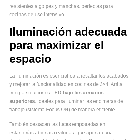
resistentes a golpes y manchas, perfectas para
cocinas de uso intensivo.
Iluminación adecuada
para maximizar el
espacio
La iluminación es esencial para resaltar los acabados
y mejorar la funcionalidad en cocinas de 3×4. Arrital
integra soluciones
LED bajo los armarios
superiores
, ideales para iluminar las encimeras de
trabajo (sistema Focus ON) de manera eficiente.
También destacan las luces empotradas en
estanterías abiertas o vitrinas, que aportan una