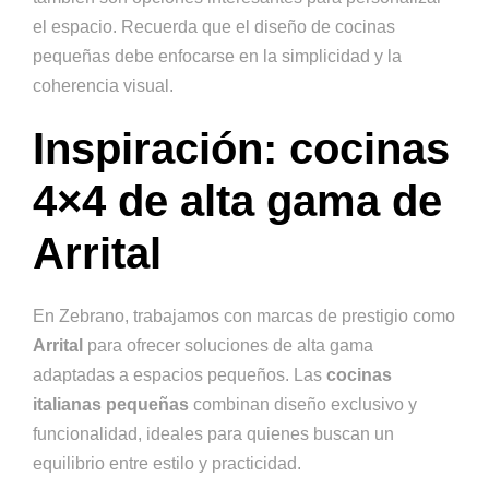
el espacio. Recuerda que el diseño de cocinas
pequeñas debe enfocarse en la simplicidad y la
coherencia visual.
Inspiración: cocinas
4×4 de alta gama de
Arrital
En Zebrano, trabajamos con marcas de prestigio como
Arrital
para ofrecer soluciones de alta gama
adaptadas a espacios pequeños. Las
cocinas
italianas pequeñas
combinan diseño exclusivo y
funcionalidad, ideales para quienes buscan un
equilibrio entre estilo y practicidad.