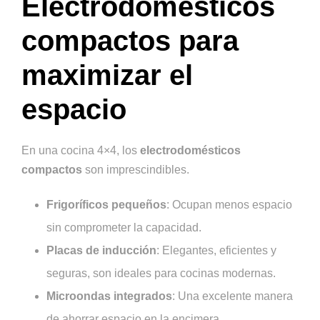
Electrodomésticos
compactos para
maximizar el
espacio
En una cocina 4×4, los
electrodomésticos
compactos
son imprescindibles.
Frigoríficos pequeños
: Ocupan menos espacio
sin comprometer la capacidad.
Placas de inducción
: Elegantes, eficientes y
seguras, son ideales para cocinas modernas.
Microondas integrados
: Una excelente manera
de ahorrar espacio en la encimera.