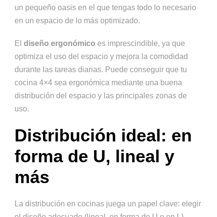
un pequeño oasis en el que tengas todo lo necesario
en un espacio de lo más optimizado.
El
diseño ergonómico
es imprescindible, ya que
optimiza el uso del espacio y mejora la comodidad
durante las tareas diarias. Puede conseguir que tu
cocina 4×4 sea ergonómica mediante una buena
distribución del espacio y las principales zonas de
uso.
Distribución ideal: en
forma de U, lineal y
más
La distribución en cocinas juega un papel clave: elegir
el diseño adecuado (lineal, en forma de U o en L)