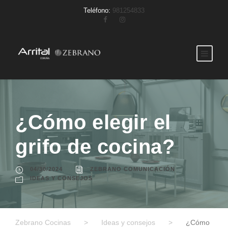
Teléfono:
981254833
¿Cómo elegir el
grifo de cocina?
04/30/2024
ZEBRANO COMUNICACIÓN
IDEAS Y CONSEJOS
Zebrano Cocinas
>
Ideas y consejos
>
¿Cómo