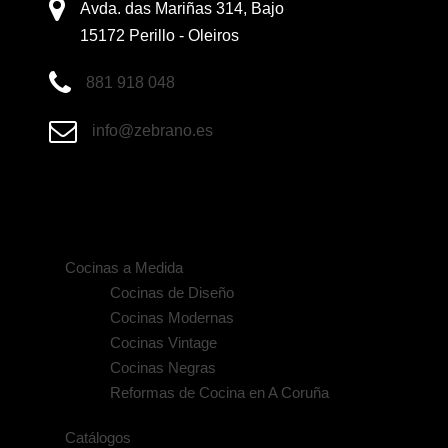
Avda. das Mariñas 314, Bajo
15172 Perillo - Oleiros
881 918 048
info@zebrano.es
Cocinas a Medida
Cocinas de Diseño
Cocinas Modernas
Cocinas Vintage
Cocinas Negras
Reformas de Cocina en A Coruña
Catálogos